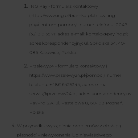
ING Pay - formularz kontaktowy
(https://www.ing.pl/bramka-platnicza-ing-
pay/centrum-pomocy); numer telefonu: 0048
(32) 319 35 71; adres e-mail: kontakt@pay.ing.pl;
adres korespondencyjny: ul. Sokolska 34, 40-
086 Katowice, Polska.
Przelewy24 - f
ormularz kontaktowy (
https://www.przelewy24.pl/pomoc ); numer
telefonu: +48616429344; adres e-mail:
serwis@przelewy24.pl; adres korespondencyjny:
PayPro S.A. ul. Pastelowa 8, 60-198 Poznań,
Polska
W przypadku wystąpienia problemów z obsługą
płatności – niewykonania lub niewłaściwego