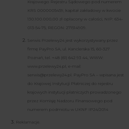
Krajowego Rejestru Sądowego pod numerem
KRS 0000005459, kapitał zakładowy w kwocie
130.100.000,00 zł opłacony w całości, NIP: 634-
013-54-75, REGON: 271514909.
Serwis Przelewy24 jest wykorzystywany przez
firmę PayPro SA, ul. Kanclerska 15, 60-327
Poznań, tel. +48 (61) 642 93 44, WWW:
www.przelewy24.pl, e-mail:
serwis@przelewy24.pl. PayPro SA – wpisana jest
do Krajowej Instytucji Płatniczej do rejestru
krajowych instytucji płatniczych prowadzonego
przez Komisję Nadzoru Finansowego pod
numerem podmiotu w UKNF IP24/2014
Reklamacje.