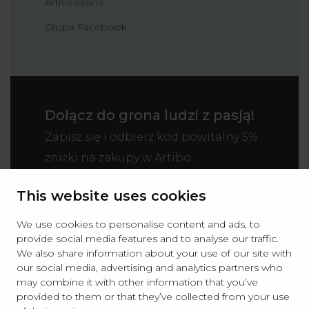
ArtiSessions
Grupa Facebook
Dołącz do grona ludzi z pasją!
Zapisz się i odbierz kod powitalny 5%
zniżki na zakupy w Artibo.
This website uses cookies
We use cookies to personalise content and ads, to
provide social media features and to analyse our traffic.
We also share information about your use of our site with
our social media, advertising and analytics partners who
may combine it with other information that you’ve
Wyrażam zgodę na otrzymywanie informacji
provided to them or that they’ve collected from your use
handlowej (newsletter) na podany w formularzu adres