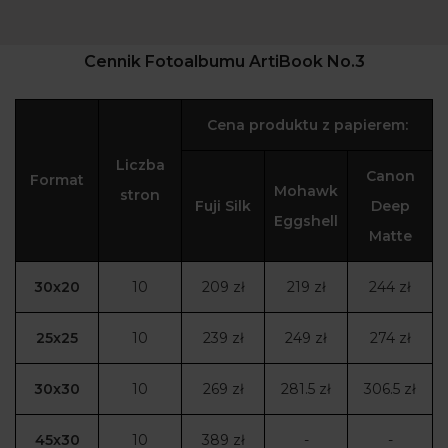
Cennik Fotoalbumu ArtiBook No.3
Cena produktu z papierem:
Liczba
Canon
Format
Mohawk
stron
Fuji Silk
Deep
Eggshell
Matte
30x20
10
209 zł
219 zł
244 zł
25x25
10
239 zł
249 zł
274 zł
30x30
10
269 zł
281.5 zł
306.5 zł
45x30
10
389 zł
-
-