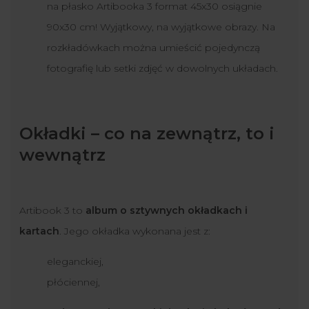
na płasko Artibooka 3 format 45x30 osiągnie
90x30 cm! Wyjątkowy, na wyjątkowe obrazy. Na
rozkładówkach można umieścić pojedynczą
fotografię lub setki zdjęć w dowolnych układach.
Okładki – co na zewnątrz, to i
wewnątrz
Artibook 3 to
album o sztywnych okładkach i
kartach
. Jego okładka wykonana jest z:
eleganckiej,
płóciennej,