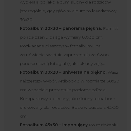
wybierają go jako album ślubny dla rodziców
(szczególnie, gdy główny album to kwadratowy
30x30).
Fotoalbum 30x30 – panorama piękna.
Format
po rozłożeniu osiąga wymiary 60x30 cm.
Rozkładane płaszczyzny fotoalbumu na
zamówienie świetnie zaprezentują zarówno
panoramiczną fotografię jak i układy zdjęć.
Fotoalbum 30x20 – uniwersalne piękno.
Wasz
najczęstszy wybór. Artibook 3 w rozmiarze 30x20
cm wspaniale prezentuje poziome zdjęcia.
Kompaktowy, polecany jako ślubny fotoalbum
drukowany dla rodziców. Boski w duecie z 45x30
cm.
Fotoalbum 45x30 – imponujący
Po rozłożeniu