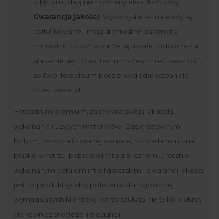
zdjęciami, dają niezrównany efekt końcowy.
Gwarancja jakości
. Wykorzystane materiały są
certyfikowane i mają archiwalne parametry
muzealne, co oznacza, że są trwałe i odporne na
starzenie się. Dzięki temu możesz mieć pewność,
że Twój fotoalbum będzie wyglądał wspaniale
przez wiele lat.
Fotoalbum premium, zachwyca swoją jakością
wykonania i użytych materiałów. Dzięki sztywnym
kartom, personalizowanej okładce, rozkładanemu na
płasko wnętrzu, papierowi fotograficznemu, ręcznie
wykonanym detalom introligatorskim i gwarancji jakości,
jest to produkt godny polecenia dla najbardziej
wymagających klientów, którzy szukają nie tylko piękna,
ale również trwałości i elegancji.