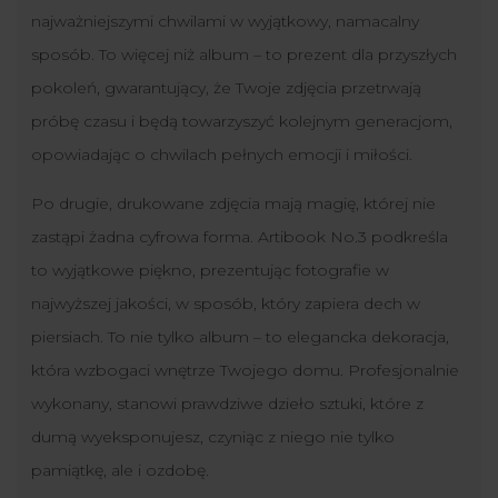
najważniejszymi chwilami w wyjątkowy, namacalny
sposób. To więcej niż album – to prezent dla przyszłych
pokoleń, gwarantujący, że Twoje zdjęcia przetrwają
próbę czasu i będą towarzyszyć kolejnym generacjom,
opowiadając o chwilach pełnych emocji i miłości.
Po drugie, drukowane zdjęcia mają magię, której nie
zastąpi żadna cyfrowa forma. Artibook No.3 podkreśla
to wyjątkowe piękno, prezentując fotografie w
najwyższej jakości, w sposób, który zapiera dech w
piersiach. To nie tylko album – to elegancka dekoracja,
która wzbogaci wnętrze Twojego domu. Profesjonalnie
wykonany, stanowi prawdziwe dzieło sztuki, które z
dumą wyeksponujesz, czyniąc z niego nie tylko
pamiątkę, ale i ozdobę.