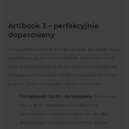
Artibook 3 – perfekcyjnie
dopasowany
Stworzyliśmy Artibook 3 w taki sposób, aby każdy mógł
dopasować go do swoich potrzeb. Może mieć od 10
stron (5 rozkładówek) aż do 80 stron (40 rozkładówek).
Dostępny w 4 formatach: 25x25 cm kwadrat, 30x20 cm
poziom, 30x30 cm kwadrat, 45x30 cm poziom.
Fotoalbmum 25x25 – do kompletu
. Doskonale
leży w dłoni. Kwadratowy fotoalbum na
zamówienie, o wymiarach 25x25 cm dla zdjęć
drukowanych w pionie i w poziomie. Klienci