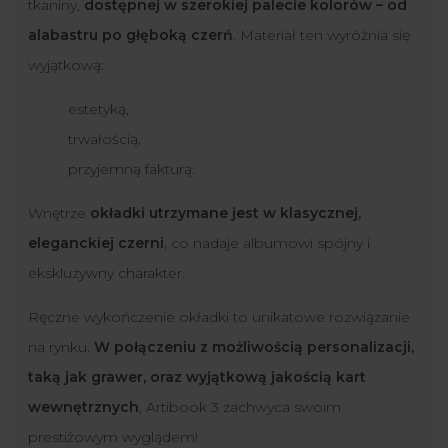
tkaniny,
dostępnej w szerokiej palecie kolorów – od
alabastru po głęboką czerń
. Materiał ten wyróżnia się
wyjątkową:
estetyką,
trwałością,
przyjemną fakturą.
Wnętrze
okładki utrzymane jest w klasycznej,
eleganckiej czerni
, co nadaje albumowi spójny i
ekskluzywny charakter.
Ręczne wykończenie okładki to unikatowe rozwiązanie
na rynku.
W połączeniu z możliwością personalizacji,
taką jak grawer, oraz wyjątkową jakością kart
wewnętrznych
, Artibook 3 zachwyca swoim
prestiżowym wyglądem!