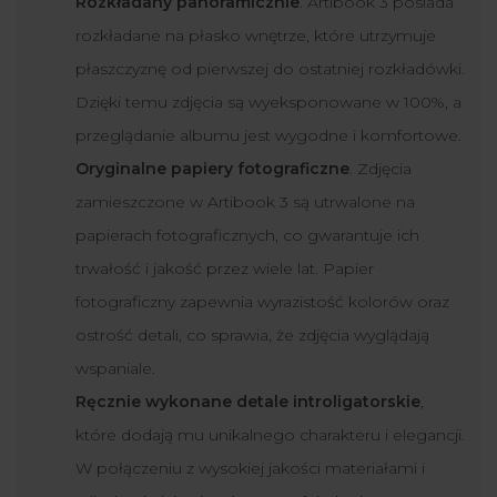
Rozkładany panoramicznie
. Artibook 3 posiada
rozkładane na płasko wnętrze, które utrzymuje
płaszczyznę od pierwszej do ostatniej rozkładówki.
Dzięki temu zdjęcia są wyeksponowane w 100%, a
przeglądanie albumu jest wygodne i komfortowe.
Oryginalne papiery fotograficzne
. Zdjęcia
zamieszczone w Artibook 3 są utrwalone na
papierach fotograficznych, co gwarantuje ich
trwałość i jakość przez wiele lat. Papier
fotograficzny zapewnia wyrazistość kolorów oraz
ostrość detali, co sprawia, że zdjęcia wyglądają
wspaniale.
Ręcznie wykonane detale introligatorskie
,
które dodają mu unikalnego charakteru i elegancji.
W połączeniu z wysokiej jakości materiałami i