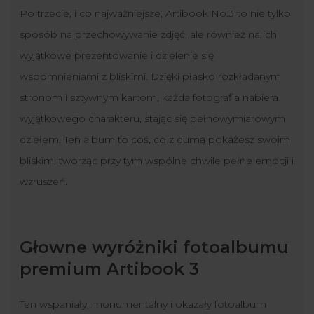
Po trzecie, i co najważniejsze, Artibook No.3 to nie tylko
sposób na przechowywanie zdjęć, ale również na ich
wyjątkowe prezentowanie i dzielenie się
wspomnieniami z bliskimi. Dzięki płasko rozkładanym
stronom i sztywnym kartom, każda fotografia nabiera
wyjątkowego charakteru, stając się pełnowymiarowym
dziełem. Ten album to coś, co z dumą pokażesz swoim
bliskim, tworząc przy tym wspólne chwile pełne emocji i
wzruszeń.
Głowne wyróżniki fotoalbumu
premium Artibook 3
Ten wspaniały, monumentalny i okazały fotoalbum