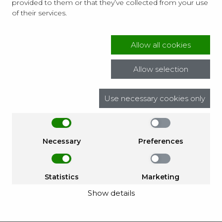
provided to them or that they’ve collected from your use
wyglądające jak tradycyjne, naświetlane odbitki
of their services.
czynią z niego tworzywo idealne do zastosowań
ekspozycyjnych. Dodatkowe zalety to wysoka
Allow all cookies
odporność na zarysowania i ślady palców.
Papier Canon Deep Matte 240g/m2
To
Allow selection
fotograficzny papier matowy, bez połysku i bez
refleksów. Niemal w 100% pochłania światło.
Use necessary cookies only
Stworzony do fotografii o żywych kolorach oraz o
stonowanej, pastelowej palecie. Posiada
obniżoną (w stosunku do błyszczących papierów)
Necessary
Preferences
gradację odcieni. Papier ma gładką, aksamitną
powłokę i wysoką odporność na zarysowania i
Statistics
Marketing
odciski palców.
Show details
Papier Mohawk Eggshell 148 g/m2
Papier,
którego wrażliwość dotykowa, archiwalna trwałość