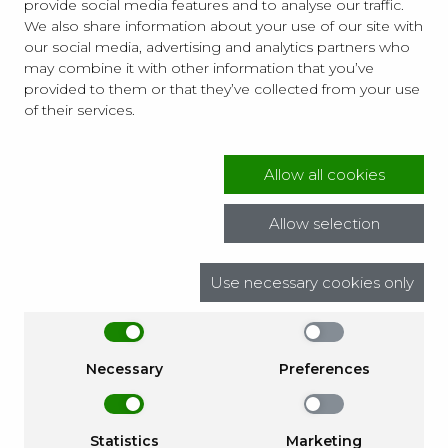
provide social media features and to analyse our traffic.
We also share information about your use of our site with
our social media, advertising and analytics partners who
may combine it with other information that you’ve
Wyrażam zgodę na otrzymywanie informacji
provided to them or that they’ve collected from your use
handlowej (newsletter) na podany w formularzu adres
of their services.
poczty elektronicznej od Focus sp.z o.o. z siedzibą w
Zaczerniu 190, 36 – 062 Zaczernie (Artibo). Newsletter
wysyłany jest nieodpłatnie. Zgoda jest dobrowolna i
może być w każdej chwili wycofana.
Allow all cookies
Allow selection
Use necessary cookies only
Facebook
Instagram
Youtube
Necessary
Preferences
Korzystanie z serwisu oznacza akceptację
Regulaminu
i
Polityki Prywatności
.
Statistics
Marketing