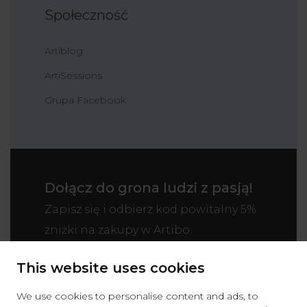
Społeczność
Artiblog
ArtiSessions
Grupa Facebook
Dołącz do grona ludzi z pasją!
Zapisz się i odbierz kod powitalny 5%
zniżki na zakupy w Artibo.
This website uses cookies
We use cookies to personalise content and ads, to