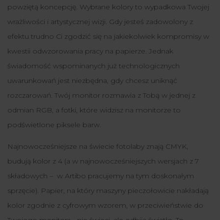
powziętą koncepcję. Wybrane kolory to wypadkowa Twojej
wrażliwości i artystycznej wizji. Gdy jesteś zadowolony z
efektu trudno Ci zgodzić się na jakiekolwiek kompromisy w
kwestii odwzorowania pracy na papierze. Jednak
świadomość wspominanych już technologicznych
uwarunkowań jest niezbędna, gdy chcesz uniknąć
rozczarowań. Twój monitor rozmawia z Tobą w jednej z
odmian RGB, a fotki, które widzisz na monitorze to
podświetlone piksele barw.
Najnowocześniejsze na świecie fotolaby znają CMYK,
budują kolor z 4 (a w najnowocześniejszych wersjach z 7
składowych – w Artibo pracujemy na tym doskonałym
sprzęcie). Papier, na który maszyny pieczołowicie nakładają
kolor zgodnie z cyfrowym wzorem, w przeciwieństwie do
Twojego monitora - nie świeci, ale odbija światło. To