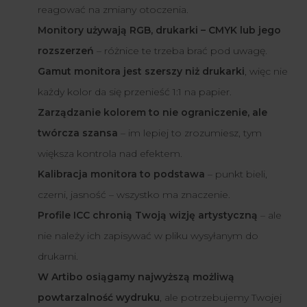
reagować na zmiany otoczenia.
Monitory używają RGB, drukarki – CMYK lub jego
rozszerzeń
– różnice te trzeba brać pod uwagę.
Gamut monitora jest szerszy niż drukarki
, więc nie
każdy kolor da się przenieść 1:1 na papier.
Zarządzanie kolorem to nie ograniczenie, ale
twórcza szansa
– im lepiej to zrozumiesz, tym
większa kontrola nad efektem.
Kalibracja monitora to podstawa
– punkt bieli,
czerni, jasność – wszystko ma znaczenie.
Profile ICC chronią Twoją wizję artystyczną
– ale
nie należy ich zapisywać w pliku wysyłanym do
drukarni.
W Artibo osiągamy najwyższą możliwą
powtarzalność wydruku
, ale potrzebujemy Twojej