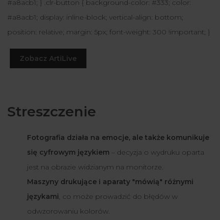
#a8acb1; } .clr-button { background-color: #333; color:
#a8acb1; display: inline-block; vertical-align: bottom;
position: relative; margin: 5px; font-weight: 300 !important; }
Zobacz ArtiLive
Streszczenie
Fotografia działa na emocje, ale także komunikuje
się cyfrowym językiem
– decyzja o wydruku oparta
jest na obrazie widzianym na monitorze.
Maszyny drukujące i aparaty "mówią" różnymi
językami
, co może prowadzić do błędów w
odwzorowaniu kolorów.