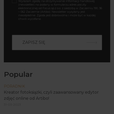
Wyrażam zgodę na otrzymywanie informacji handlowej
(newsletter) na podany w formularzu adres poczty
elektronicznej od Focus sp.z o.o. z siedzibą w Zaczerniu 190, 36
– 062 Zaczernie (Artibo). Newsletter wysyłany jest
nieodpłatnie. Zgoda jest dobrowolna i może być w każdej
chwili wycofana.
Popular
PORADNIK
Kreator fotoksiążki, czyli zaawansowany edytor
zdjęć online od Artibo!
31-03-2023