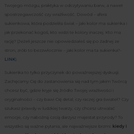
Twojego mózgu, praktyka w odczytywaniu barw, a nawet
spostrzegawczość czy wrażliwość. Dowód – afera
sukienkowa, która podzieliła świat – jaki kolor ma sukienka i
jak przekonać kogoś, kto widzi te kolory inaczej. Kto ma
rację? (Jeżeli jeszcze nie opowiedziałeś się po żadnej ze
stron, zrób to bezzwłocznie – jaki kolor ma ta sukienka?-
LINK
).
Sukienka to tylko przyczynek do poważniejszej dyskusji.
Zachęcamy Cię do zastanowienia się nad tym jakim Twórcą
chcesz być, gdzie kryje się źródło Twojej wrażliwości i
oryginalności – czy bawi Cię detal, czy raczej gra świateł? Czy
szukasz prawdy w ludzkiej twarzy, czy chcesz utrwalać
emocje, czy nabożną czcią darzysz majestat przyrody? To
wszystko są ważne pytania, ale najważniejsze brzmi:
kiedy i