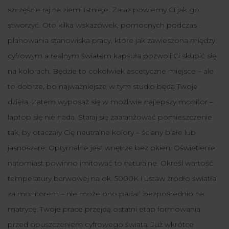
szczęście raj na ziemi istnieje. Zaraz powiemy Ci jak go
stworzyć. Oto kilka wskazówek, pomocnych podczas
planowania stanowiska pracy, które jak zawieszona między
cyfrowym a realnym światem kapsuła pozwoli Ci skupić się
na kolorach. Będzie to cokolwiek ascetyczne miejsce – ale
to dobrze, bo najważniejsze w tym studio będą Twoje
dzieła. Zatem wyposaż się w możliwie najlepszy monitor –
laptop się nie nada. Staraj się zaaranżować pomieszczenie
tak, by otaczały Cię neutralne kolory – ściany białe lub
jasnoszare. Optymalne jest wnętrze bez okien. Oświetlenie
natomiast powinno imitować to naturalne. Określ wartość
temperatury barwowej na ok. 5000K i ustaw źródło światła
za monitorem – nie może ono padać bezpośrednio na
matrycę. Twoje prace przejdą ostatni etap formowania
przed opuszczeniem cyfrowego świata. Już wkrótce