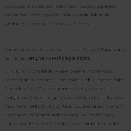
zobaczysz je, poczujesz i dotkniesz – wszyscy będą pod
wrażeniem, wszyscy prócz Ciebie – wszak dokładnie
wiedziałeś, czego się spodziewać. Sukcesu!
Chcesz dowiedzieć się więcej na temat koloru? Zapraszamy
na odcinek
ArtiLive - Psychologia koloru.
ol { display: block; list-style-type: decimal; margin-top:
0.5em; margin-bottom: 0.5em; margin-left: 0; margin-right:
0; padding-left: 40px; counter-reset: artibookone } li {
margin-top: 0.5em; margin-bottom: 0.5em; } ol li { list-style-
type: none } ol li:before { content: counters(artibookone, ".")
". "; counter-increment: artibookone; } a.clr-button.reg-
button { padding: 5px 20px 5px 20px; } .clr-button { color: