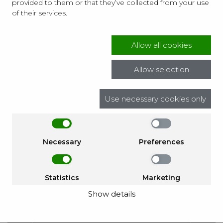
provided to them or that they’ve collected from your use
of their services.
Społeczność
Allow all cookies
Artiblog
Allow selection
ArtiSessions
Use necessary cookies only
Grupa Facebook
Necessary
Preferences
Dołącz do grona ludzi z pasją!
Statistics
Marketing
Zapisz się i odbierz kod powitalny 5%
Show details
zniżki na zakupy w Artibo.