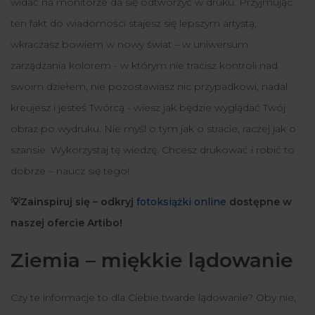
widać na monitorze da się odtworzyć w druku. Przyjmując
ten fakt do wiadomości stajesz się lepszym artystą,
wkraczasz bowiem w nowy świat – w uniwersum
zarządzania kolorem - w którym nie tracisz kontroli nad
swoim dziełem, nie pozostawiasz nic przypadkowi, nadal
kreujesz i jesteś Twórcą - wiesz jak będzie wyglądać Twój
obraz po wydruku. Nie myśl o tym jak o stracie, raczej jak o
szansie. Wykorzystaj tę wiedzę. Chcesz drukować i robić to
dobrze – naucz się tego!
💡Zainspiruj się – odkryj
fotoksiążki online
dostępne w
naszej ofercie Artibo!
Ziemia – miękkie lądowanie
Czy te informacje to dla Ciebie twarde lądowanie? Oby nie,