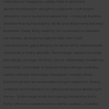
internetowe magazyny, widząc fotki w serwisach
społecznościowych obcujemy wyłącznie z cyfrowymi
obrazami. Ma to swoje konsekwencje – mniej lub bardziej
świadomie przyzwyczajamy się do przeskalowanej saturacji i
kontrastu. Świat, który widzimy na monitorach w zasadzie
nie istnieje, ale przyzwyczajenie każe nam czuć
rozczarowanie, gdy patrzymy na obraz, który odzwierciedla
otoczenie w realny sposób. Technologia wpływa na naszą
percepcję, czy tego chcemy, czy nie. Wybierając świadomą
twórczość, wchodząc w świat profesjonalnego wydruku,
należy odrzucić stereotypy i korzystać z wiedzy, która
pozwoli oprzeć się nieuświadomionym wpływom. Kolory
widziane na monitorach, to cyfrowa emanacja składowych
barwy – liczbowego kodu tworzącego konkretny kolor,
który cyfrowe urządzenie jest w stanie uzyskać, a ludzkie