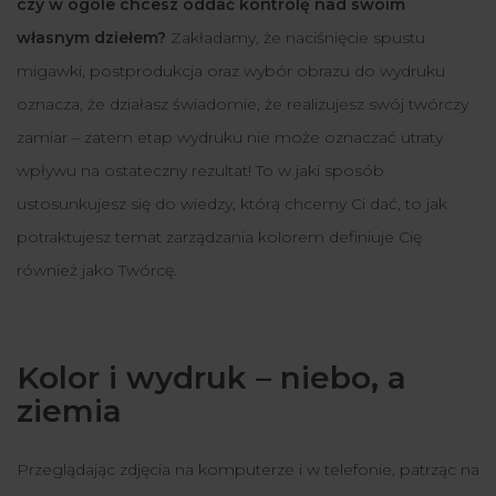
czy w ogóle chcesz oddać kontrolę nad swoim
własnym dziełem?
Zakładamy, że naciśnięcie spustu
migawki, postprodukcja oraz wybór obrazu do wydruku
oznacza, że działasz świadomie, że realizujesz swój twórczy
zamiar – zatem etap wydruku nie może oznaczać utraty
wpływu na ostateczny rezultat! To w jaki sposób
ustosunkujesz się do wiedzy, którą chcemy Ci dać, to jak
potraktujesz temat zarządzania kolorem definiuje Cię
również jako Twórcę.
Kolor i wydruk – niebo, a
ziemia
Przeglądając zdjęcia na komputerze i w telefonie, patrząc na