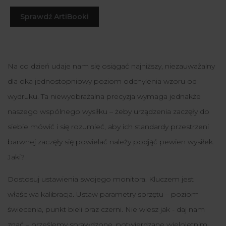
Sprawdź ArtiBooki
Na co dzień udaje nam się osiągać najniższy, niezauważalny
dla oka jednostopniowy poziom odchylenia wzoru od
wydruku. Ta niewyobrażalna precyzja wymaga jednakże
naszego wspólnego wysiłku – żeby urządzenia zaczęły do
siebie mówić i się rozumieć, aby ich standardy przestrzeni
barwnej zaczęły się powielać należy podjąć pewien wysiłek.
Jaki?
Dostosuj ustawienia swojego monitora. Kluczem jest
właściwa kalibracja. Ustaw parametry sprzętu – poziom
świecenia, punkt bieli oraz czerni. Nie wiesz jak - daj nam
znać – prześlemy sprawdzone, potwierdzane wieloletnim