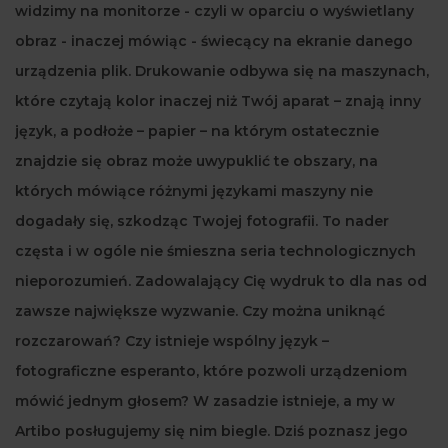
widzimy na monitorze - czyli w oparciu o wyświetlany
obraz - inaczej mówiąc - świecący na ekranie danego
urządzenia plik. Drukowanie odbywa się na maszynach,
które czytają kolor inaczej niż Twój aparat – znają inny
język, a podłoże – papier – na którym ostatecznie
znajdzie się obraz może uwypuklić te obszary, na
których mówiące różnymi językami maszyny nie
dogadały się, szkodząc Twojej fotografii. To nader
częsta i w ogóle nie śmieszna seria technologicznych
nieporozumień. Zadowalający Cię wydruk to dla nas od
zawsze największe wyzwanie. Czy można uniknąć
rozczarowań? Czy istnieje wspólny język –
fotograficzne esperanto, które pozwoli urządzeniom
mówić jednym głosem? W zasadzie istnieje, a my w
Artibo posługujemy się nim biegle. Dziś poznasz jego