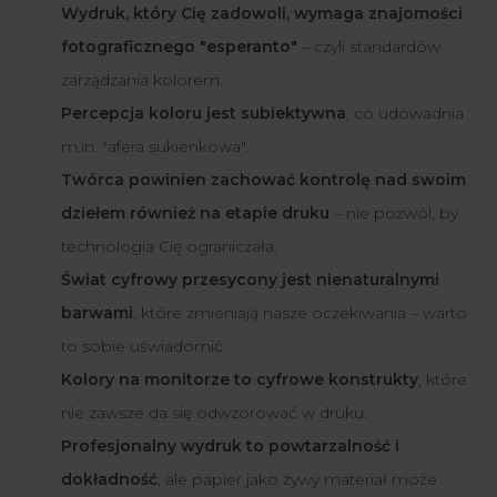
Wydruk, który Cię zadowoli, wymaga znajomości
fotograficznego "esperanto"
– czyli standardów
zarządzania kolorem.
Percepcja koloru jest subiektywna
, co udowadnia
m.in. "afera sukienkowa".
Twórca powinien zachować kontrolę nad swoim
dziełem również na etapie druku
– nie pozwól, by
technologia Cię ograniczała.
Świat cyfrowy przesycony jest nienaturalnymi
barwami
, które zmieniają nasze oczekiwania – warto
to sobie uświadomić.
Kolory na monitorze to cyfrowe konstrukty
, które
nie zawsze da się odwzorować w druku.
Profesjonalny wydruk to powtarzalność i
dokładność
, ale papier jako żywy materiał może