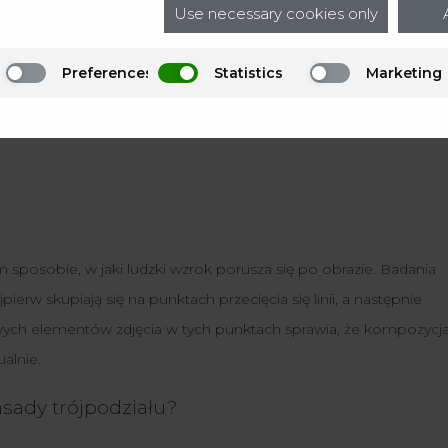
Use necessary cookies only
Preferences
Statistics
Marketing
afii?
m sposobie, w jaki ludzki wzrok porusza się po obrazie. Badania
erw skupiają się na punktach przecięcia się linii, a następnie
wych elementów zdjęcia w tych punktach sprawia, że kompozycj
alnie.
sady trójpodziału?