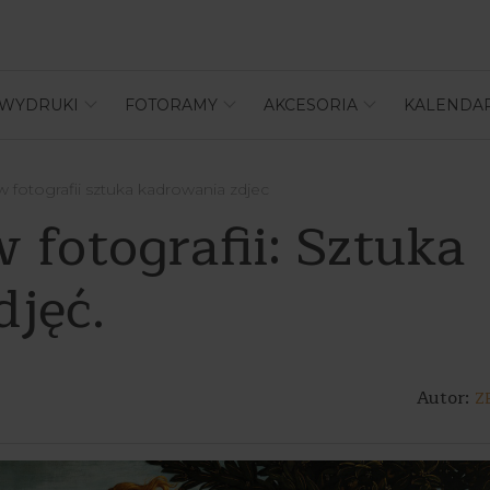
WYDRUKI
FOTORAMY
AKCESORIA
KALENDA
 fotografii sztuka kadrowania zdjec
fotografii: Sztuka
jęć.
Autor:
Z