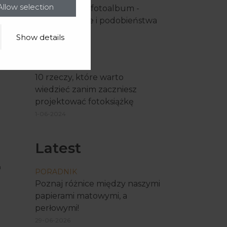
Allow selection
Fotoksiążka a fotoalbum -
poznaj różnice i podobieństwa
1-04-2024
Show details
PORADNIK
10 rzeczy, które warto
wiedzieć zanim zaczniesz
projektować fotoksiążkę
1-06-2024
Latest
a
PORADNIK
Poznaj różnice między naszymi
papierami matowymi, a
perłowymi!
29-06-2026