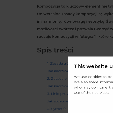
Kompozycja to kluczowy element nie tylko
Uniwersalne zasady kompozycji są wyko
im harmonię, równowagę i estetykę. Św
możliwości twórcze i pozwala tworzyć zd
rodzaje kompozycji w fotografii, które 
Spis treści
1. Zasada trójpodziału
This website u
Jak kadrować zdjęcie według zasady t
We use cookies to pers
2. Zasada złotego podziału
We also share informat
Jak kadrować zdjęcia według zasady 
who may combine it wi
use of their services.
3. Linie prowadzące
Jak stosować linie prowadzące w foto
4. Symetria