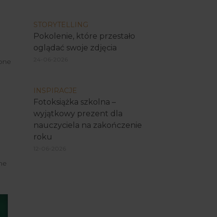
STORYTELLING
Pokolenie, które przestało
oglądać swoje zdjęcia
24-06-2026
żone
INSPIRACJE
Fotoksiążka szkolna –
wyjątkowy prezent dla
nauczyciela na zakończenie
roku
12-06-2026
one