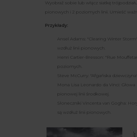
Wyobraź sobie lub włącz siatkę trójpodział
pionowych i 2 poziomych linii. Umieść ważne 
Przykłady:
Ansel Adams: "Clearing Winter Storm" 
wzdłuż linii pionowych.
Henri Cartier-Bresson: "Rue Mouffetard
poziomych.
Steve McCurry: "Afgańska dziewczyna" 
Mona Lisa Leonardo da Vinci: Głowa Mon
pionowej linii środkowej.
Słoneczniki Vincenta van Gogha: Horyz
są wzdłuż linii pionowych.