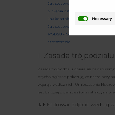
Jak stosować symetrię w fotografii?
5. Głębia ostrości
Necessary
Jak kontrolować głębię ostrości?
Jak stosować głębię ostrości w fotogr
PODSUMOWANIE
Streszczenie
1. Zasada trójpodziału
Zasada trójpodziału opiera się na naturalny
psychologiczne pokazują, że nasze oczy najpi
wędrują wzdłuż nich. Umieszczenie kluczo
jest bardziej zrównoważona i atrakcyjna wizu
Jak kadrować zdjęcie według za