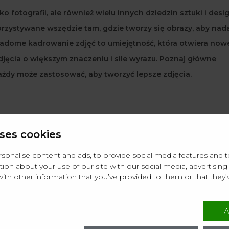
 fotografii, ale również wielu innych dziedzin sztuki i desi
rzystywane wszędzie tam, gdzie tworzy się obrazy, aby nad
iadome kadrowanie zdjęć to umiejętność, która otwiera now
jęcia o większym znaczeniu i sile wyrazu. Poznaj główne
każdy może zastosować, aby tworzyć lepsze zdjęcia.
ses cookies
rójpodziału?
onalise content and ads, to provide social media features and to 
ion about your use of our site with our social media, advertising 
złotego podziału?
th other information that you’ve provided to them or that they’
grafii?
A