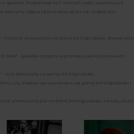
u w aparacie. Podziel kadr na 9 równych części za pomocą 2
elementy zdjęcia na przecięciu się linii lub wzdłuż nich.
- horyzont umieszczony na dolnej linii trójpodziału, drzewa uło
, Paris" - sylwetka chłopca na przecięciu się linii pionowych i
- oczy dziewczyny na górnej linii trójpodziału.
y Lisy znajduje się na przecięciu się górnej linii trójpodziału i
ont umieszczony jest na dolnej linii trójpodziału, a kwiaty ułoż