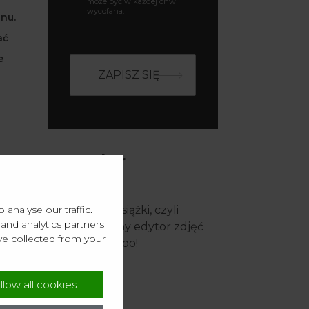
może być w każdej chwili
wycofana.
gnu.
ać
e
Popular
PORADNIK
analyse our traffic.
Kreator fotoksiążki, czyli
and analytics partners
zaawansowany edytor zdjęć
ve collected from your
online od Artibo!
31-03-2023
llow all cookies
PORADNIK