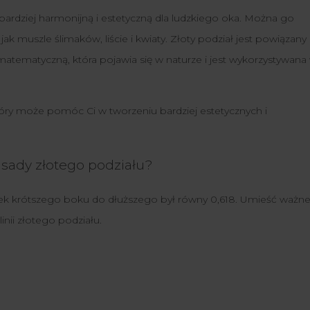
jbardziej harmonijną i estetyczną dla ludzkiego oka. Można go
ak muszle ślimaków, liście i kwiaty. Złoty podział jest powiązany 
atematyczną, która pojawia się w naturze i jest wykorzystywana
tóry może pomóc Ci w tworzeniu bardziej estetycznych i
asady złotego podziału?
unek krótszego boku do dłuższego był równy 0,618. Umieść ważn
inii złotego podziału.