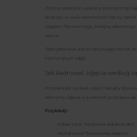
Złoty podział jest uważany za proporcję na
dostrzec w wielu elementach natury, takich j
ciągiem Fibonacciego, kolejną sekwencją m
sztuce.
Zdecydowanie jest to fascynujący temat, k
harmonijnych zdjęć.
Jak kadrować zdjęcia według z
Podziel kadr na dwie części, tak aby stos
elementy zdjęcia w punktach przecięcia się l
Przykłady:
Rafael Santi "Madonna Aldobrandini",
Michał Anioł "Stworzenie Adama",