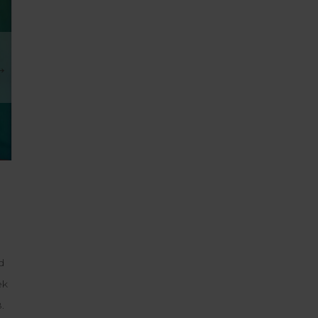
→
d
ek
.