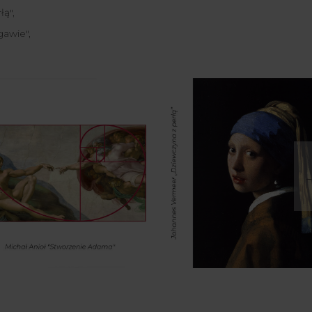
ą",
gawie",