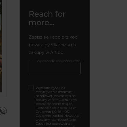
Reach for
more...
Zapisz się i odbierz kod
powitalny 5% zniżki na
zakupy w Artibo.
Wprowadź swój adres email
Wyrażam zgodę na
otrzymywanie informacji
handlowej (newsletter) na
podany w formularzu adres
poczty elektronicznej od
Focus sp.z o.o. z siedzibą w
Zaczerniu 190, 36 – 062
Zaczernie (Artibo). Newsletter
wysyłany jest nieodpłatnie.
Zgoda jest dobrowolna i