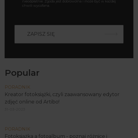
nieodpłatnie. Zgoda jest dobrowolna i może być w każdej
chwili wycofana.
Popular
PORADNIK
Kreator fotoksiążki, czyli zaawansowany edytor
zdjęć online od Artibo!
31-03-2023
PORADNIK
Fotoksiążka a fotoalbum - poznaj różnice i