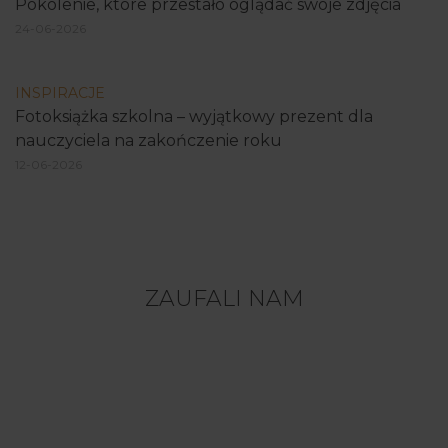
Pokolenie, które przestało oglądać swoje zdjęcia
24-06-2026
INSPIRACJE
Fotoksiążka szkolna – wyjątkowy prezent dla
nauczyciela na zakończenie roku
12-06-2026
ZAUFALI NAM