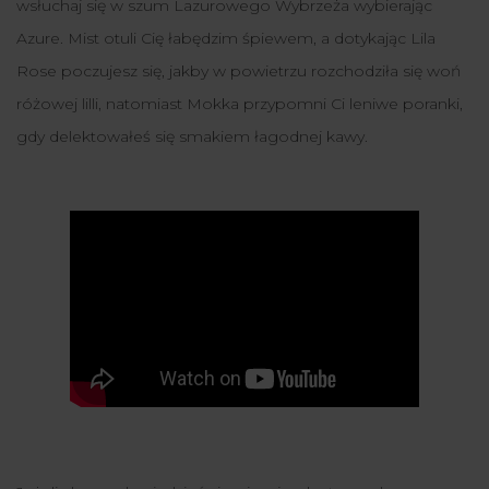
wsłuchaj się w szum Lazurowego Wybrzeża wybierając
Azure. Mist otuli Cię łabędzim śpiewem, a dotykając Lila
Rose poczujesz się, jakby w powietrzu rozchodziła się woń
różowej lilli, natomiast Mokka przypomni Ci leniwe poranki,
gdy delektowałeś się smakiem łagodnej kawy.