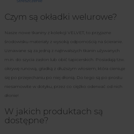
Streszczenie
Czym są okładki welurowe?
Nasze nowe tkaniny z kolekcji VELVET, to przyjazne
środowisku materiały z wysoką odpornością na ścieranie.
Uznawane są za jedną z najtrwalszych tkanin używanych
m.in. do szycia zasłon lub obić tapicerskich. Posiadają tzw.
okrywę runową, gładką z dłuższym włosiem, która cieniuje
się po przejechaniu po niej dłonią. Do tego są po prostu
niesamowite w dotyku, przez co ciężko oderwać od nich
dłonie!
W jakich produktach są
dostępne?