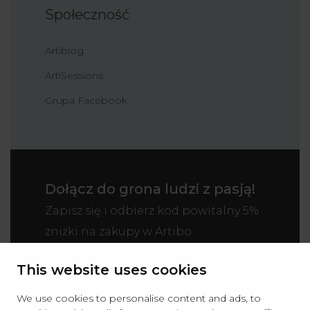
Społeczność
Artiblog
ArtiSessions
Grupa Facebook
Dołącz do grona ludzi z pasją!
Zapisz się i odbierz kod powitalny 5%
zniżki na zakupy w Artibo.
This website uses cookies
We use cookies to personalise content and ads, to