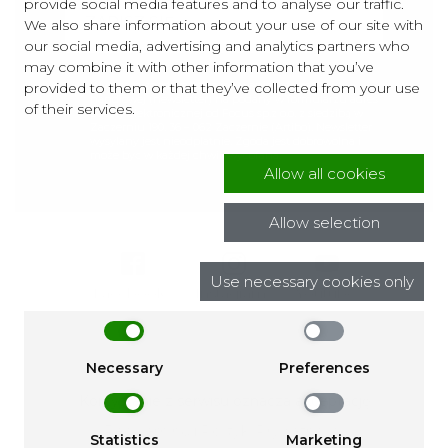
provide social media features and to analyse our traffic.
We also share information about your use of our site with
our social media, advertising and analytics partners who
may combine it with other information that you’ve
Wyrażam zgodę na otrzymywanie informacji
provided to them or that they’ve collected from your use
handlowej (newsletter) na podany w formularzu adres
of their services.
poczty elektronicznej od Focus sp.z o.o. z siedzibą w
Zaczerniu 190, 36 – 062 Zaczernie (Artibo). Newsletter
wysyłany jest nieodpłatnie. Zgoda jest dobrowolna i
może być w każdej chwili wycofana.
Allow all cookies
Allow selection
Use necessary cookies only
Facebook
Instagram
Youtube
Necessary
Preferences
Korzystanie z serwisu oznacza akceptację
Regulaminu
i
Polityki Prywatności
.
Statistics
Marketing