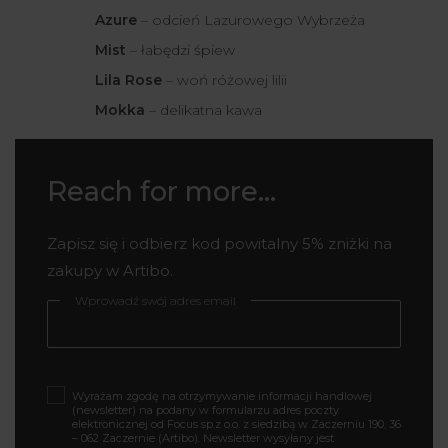
Azure
– odcień Lazurowego Wybrzeża
Mist
– łabędzi śpiew
Lila Rose
– woń różowej lilii
Mokka
– delikatna kawa
Reach for more...
Zapisz się i odbierz kod powitalny 5% zniżki na
zakupy w Artibo.
Wprowadź swój adres email
Wyrażam zgodę na otrzymywanie informacji handlowej
(newsletter) na podany w formularzu adres poczty
elektronicznej od Focus sp.z o.o. z siedzibą w Zaczerniu 190, 36
– 062 Zaczernie (Artibo). Newsletter wysyłany jest