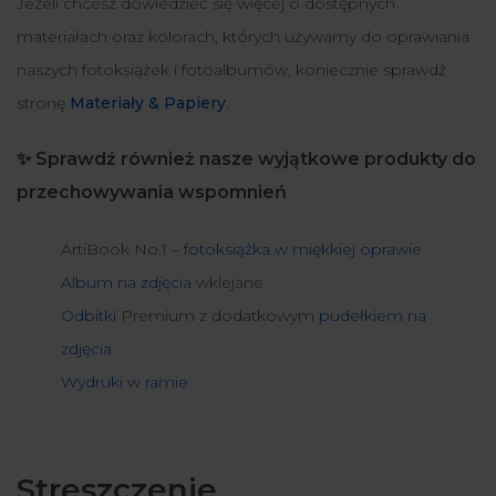
Jeżeli chcesz dowiedzieć się więcej o dostępnych
materiałach oraz kolorach, których używamy do oprawiania
naszych fotoksiążek i fotoalbumów, koniecznie sprawdź
stronę
Materiały & Papiery
.
✨ Sprawdź również nasze wyjątkowe produkty do
przechowywania wspomnień
ArtiBook No.1 –
fotoksiążka w miękkiej oprawie
Album na zdjęcia
wklejane
Odbitki
Premium z dodatkowym
pudełkiem na
zdjęcia
Wydruki w ramie
Streszczenie