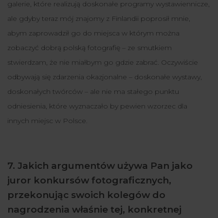
galerie, które realizują doskonałe programy wystawiennicze,
ale gdyby teraz mój znajomy z Finlandii poprosił mnie,
abym zaprowadził go do miejsca w którym można
zobaczyć dobrą polską fotografię – ze smutkiem
stwierdzam, że nie miałbym go gdzie zabrać. Oczywiście
odbywają się zdarzenia okazjonalne – doskonałe wystawy,
doskonałych twórców – ale nie ma stałego punktu
odniesienia, które wyznaczało by pewien wzorzec dla
innych miejsc w Polsce.
7. Jakich argumentów używa Pan jako
juror konkursów fotograficznych,
przekonując swoich kolegów do
nagrodzenia właśnie tej, konkretnej