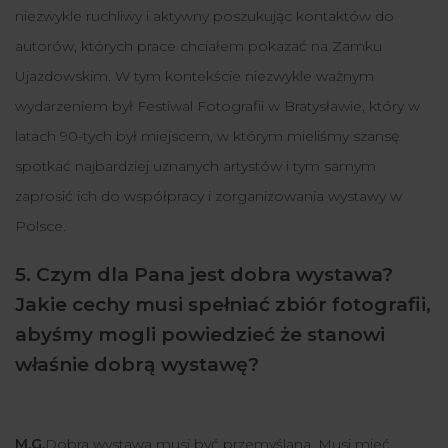
niezwykle ruchliwy i aktywny poszukując kontaktów do
autorów, których prace chciałem pokazać na Zamku
Ujazdowskim. W tym kontekście niezwykle ważnym
wydarzeniem był Festiwal Fotografii w Bratysławie, który w
latach 90-tych był miejscem, w którym mieliśmy szansę
spotkać najbardziej uznanych artystów i tym samym
zaprosić ich do współpracy i zorganizowania wystawy w
Polsce.
5. Czym dla Pana jest dobra wystawa?
Jakie cechy musi spełniać zbiór fotografii,
abyśmy mogli powiedzieć że stanowi
właśnie dobrą wystawę?
M.G.
Dobra wystawa musi być przemyślana. Musi mieć