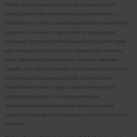
Pełniąc funkcję kuratora wystaw obu wspomnianych
instytucji udowodnił pełnię swojego profesjonalizmu i
potwierdził, iż w Polsce zawód kuratora stoi na najwyższym
poziomie. To właśnie on sprowadził do nas artystów
zaliczanych do ścisłej czołówki światowej fotografii. Dzięki
jego zaangażowaniu mogliśmy oglądać prace Herberta
Distla,
Zbigniewa Dłubaka
,
Annie Leibovitz
,
Sebastião
Salgado
, Flor Garduno,
Natalii LL
czy
Andrzeja Lachowicza.
W sumie, podczas swojej pracy dla Centrum Sztuki
Współczesnej
,
Marek Grygiel zorganizował ponad 50
różnorodnych wystaw. Przy zrozumieniu
,
jak
skomplikowanym procesem jest skuteczna i udana
organizacja
tego typu przedsięwzięć
,
wynik ten musi robić
wrażenie.