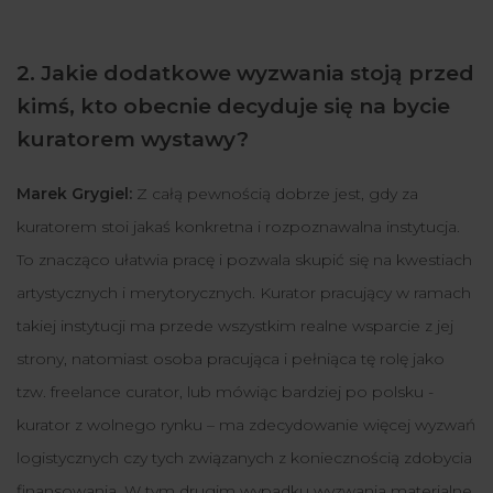
2. Jakie dodatkowe wyzwania stoją przed
kimś, kto obecnie decyduje się na bycie
kuratorem wystawy?
Marek Grygiel:
Z całą pewnością dobrze jest, gdy za
kuratorem stoi jakaś konkretna i rozpoznawalna instytucja.
To znacząco ułatwia pracę i pozwala skupić się na kwestiach
artystycznych i merytorycznych. Kurator pracujący w ramach
takiej instytucji ma przede wszystkim realne wsparcie z jej
strony, natomiast osoba pracująca i pełniąca tę rolę jako
tzw. freelance curator, lub mówiąc bardziej po polsku -
kurator z wolnego rynku – ma zdecydowanie więcej wyzwań
logistycznych czy tych związanych z koniecznością zdobycia
finansowania. W tym drugim wypadku wyzwania materialne