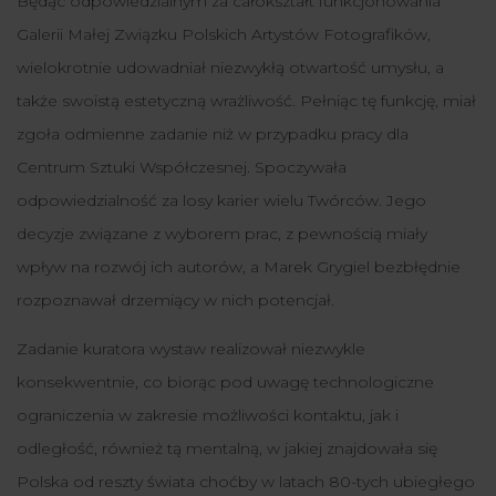
Będąc odpowiedzialnym za całokształt funkcjonowani
a
Galerii Małej Związku Polskich Artystów Fotografików,
wielokrotnie udowadniał niezwykłą otwartość umysłu, a
także swoistą estetyczną wrażliwość. Pełniąc tę funkcję, miał
zgoła odmienne zadanie niż w przypadku pracy dla
Centrum Sztuki Współczesnej.
S
poczywała
odpowiedzialność za losy karier wielu Twórców.
Jego
decyzje
związane z wyborem prac,
z pewnością miały
wpływ na rozwój ich autorów, a Marek Grygiel bezbłędnie
rozpoznawał drzemiący w nich potencjał.
Zadanie kuratora wystaw realizował niezwykle
konsekwentnie, co biorąc pod uwagę technologiczne
ograniczenia w zakresie możliwości kontaktu, jak i
odległość, również tą mentalną, w jakiej znajdowała się
Polska od reszty świata choćby w latach 80-tych ubiegłego