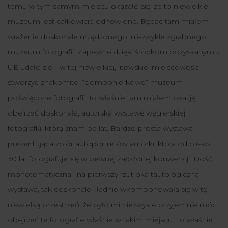
temu w tym samym miejscu okazało się, że to niewielkie
muzeum jest całkowicie odnowione. Będąc tam miałem
wrażenie doskonale urządzonego, niezwykle zgrabnego
muzeum fotografii. Zapewne dzięki środkom pozyskanym z
UE udało się – w tej niewielkiej, litewskiej miejscowości –
stworzyć znakomite, “bombonierkowe” muzeum
poświęcone fotografii. To właśnie tam miałem okazję
obejrzeć doskonałą, autorską wystawę węgierskiej
fotografki, którą znam od lat. Bardzo prosta wystawa
prezentująca zbiór autoportretów autorki, która od blisko
30 lat fotografuje się w pewnej założonej konwencji. Dość
monotematyczna i na pierwszy rzut oka tautologiczna
wystawa, tak doskonale i ładnie wkomponowała się w tę
niewielką przestrzeń, że było mi niezwykle przyjemnie móc
obejrzeć te fotografie właśnie w takim miejscu. To właśnie