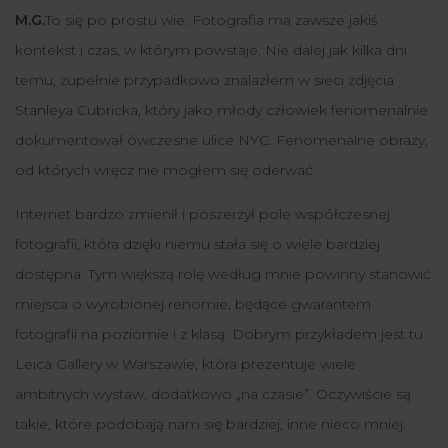
M.G.
To się po prostu wie. Fotografia ma zawsze jakiś
kontekst i czas, w którym powstaje. Nie dalej jak kilka dni
temu, zupełnie przypadkowo znalazłem w sieci zdjęcia
Stanleya Cubricka, który jako młody człowiek fenomenalnie
dokumentował ówczesne ulice NYC. Fenomenalne obrazy,
od których wręcz nie mogłem się oderwać.
Internet bardzo zmienił i poszerzył pole współczesnej
fotografii, która dzięki niemu stała się o wiele bardziej
dostępna. Tym większą rolę według mnie powinny stanowić
miejsca o wyrobionej renomie, będące gwarantem
fotografii na poziomie i z klasą. Dobrym przykładem jest tu
Leica Gallery w Warszawie, która prezentuje wiele
ambitnych wystaw, dodatkowo „na czasie”. Oczywiście są
takie, które podobają nam się bardziej, inne nieco mniej.